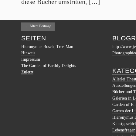
diese Bücher umstritten, […]
←
Ältere Beiträge
SEITEN
BLOGR
Hieronymus Bosch, Tree-Man
http://www.je
Hinweis
Photographie
Impressum
The Garden of Earthly Delights
KATEG
Zuletzt
Allerlei Thea
Ausstellunge
Bücher und T
Galerien in L
Garden of Ear
Garten der Lü
Hieronymus 
Kunstgeschic
Lebensfragen