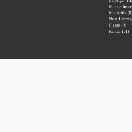
Leipziger Th
Malerei heute
Metakritik
(8
Neue Leipzig
Plastik
(4)
Ränder
(31)