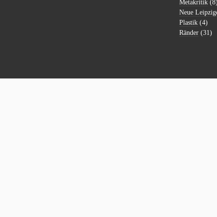
Metakritik
(8
Neue Leipzig
Plastik
(4)
Ränder
(31)