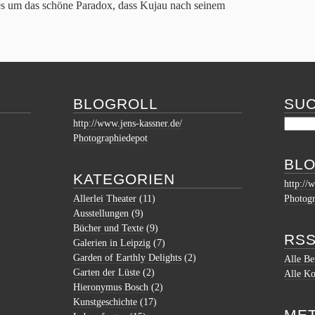
es um das schöne Paradox, dass Kujau nach seinem
BLOGROLL
SU
http://www.jens-kassner.de/
Photographiedepot
BL
KATEGORIEN
http://
Allerlei Theater
(11)
Photogr
Ausstellungen
(9)
Bücher und Texte
(9)
RSS
Galerien in Leipzig
(7)
Garden of Earthly Delights
(2)
Alle Be
Garten der Lüste
(2)
Alle K
Hieronymus Bosch
(2)
Kunstgeschichte
(17)
ME